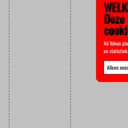
WELK
Deze 
cooki
Ad Valvas pla
en statistie
Alleen nood