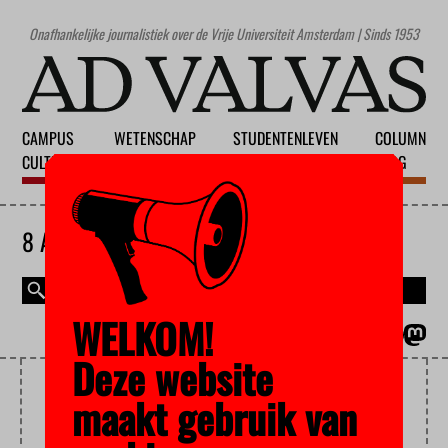
Onafhankelijke journalistiek over de Vrije Universiteit Amsterdam | Sinds 1953
CAMPUS
WETENSCHAP
STUDENTENLEVEN
COLUMN
CULTUUR
ONDERWIJS
MAATSCHAPPIJ
BLOG
8 AUGUSTUS 2026
WELKOM!
MAGAZINE
ENGLISH
Deze website
LEENSTELSEL
maakt gebruik van