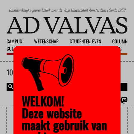
Onafhankelijke journalistiek over de Vrije Universiteit Amsterdam | Sinds 1953
CAMPUS
WETENSCHAP
STUDENTENLEVEN
COLUMN
CULTUUR
ONDERWIJS
MAATSCHAPPIJ
BLOG
10 AUGUSTUS 2026
WELKOM!
MAGAZINE
ENGLISH
Deze website
KRAKENBURG
maakt gebruik van