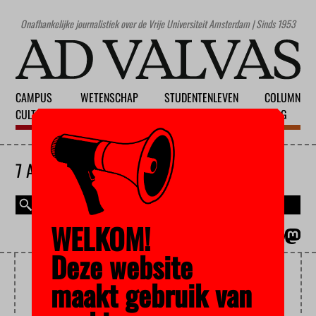
Onafhankelijke journalistiek over de Vrije Universiteit Amsterdam | Sinds 1953
CAMPUS
WETENSCHAP
STUDENTENLEVEN
COLUMN
CULTUUR
ONDERWIJS
MAATSCHAPPIJ
BLOG
7 AUGUSTUS 2026
WELKOM!
MAGAZINE
ENGLISH
Deze website
KENNISCLIPS
maakt gebruik van