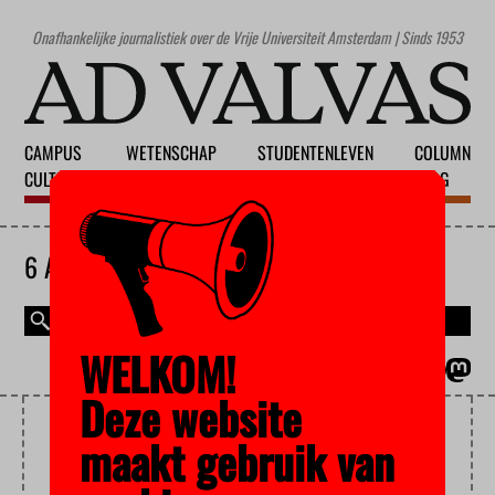
Onafhankelijke journalistiek over de Vrije Universiteit Amsterdam | Sinds 1953
CAMPUS
WETENSCHAP
STUDENTENLEVEN
COLUMN
CULTUUR
ONDERWIJS
MAATSCHAPPIJ
BLOG
6 AUGUSTUS 2026
WELKOM!
MAGAZINE
ENGLISH
Deze website
IRAANSE STUDENTEN
maakt gebruik van