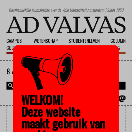
Onafhankelijke journalistiek over de Vrije Universiteit Amsterdam | Sinds 1953
CAMPUS
WETENSCHAP
STUDENTENLEVEN
COLUMN
CULTUUR
ONDERWIJS
MAATSCHAPPIJ
BLOG
8 AUGUSTUS 2026
WELKOM!
MAGAZINE
ENGLISH
Deze website
GEWELD TEGEN VROUWEN
maakt gebruik van