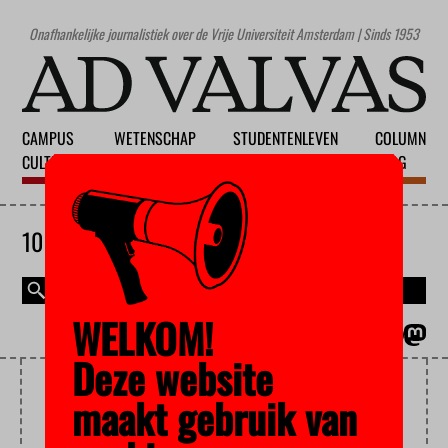
Onafhankelijke journalistiek over de Vrije Universiteit Amsterdam | Sinds 1953
CAMPUS
WETENSCHAP
STUDENTENLEVEN
COLUMN
CULTUUR
ONDERWIJS
MAATSCHAPPIJ
BLOG
10 AUGUSTUS 2026
WELKOM!
MAGAZINE
ENGLISH
Deze website
GENEESKUNDESTUDENTEN
maakt gebruik van