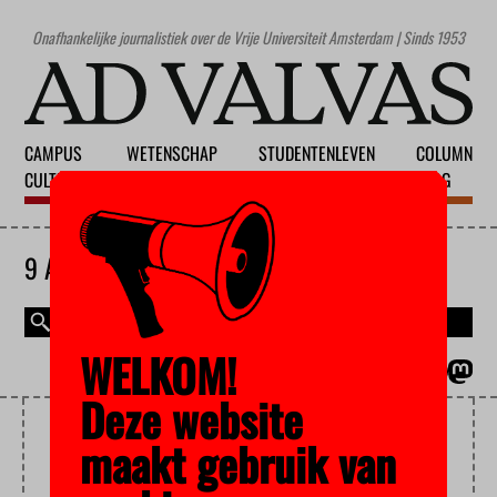
Onafhankelijke journalistiek over de Vrije Universiteit Amsterdam | Sinds 1953
CAMPUS
WETENSCHAP
STUDENTENLEVEN
COLUMN
CULTUUR
ONDERWIJS
MAATSCHAPPIJ
BLOG
9 AUGUSTUS 2026
WELKOM!
MAGAZINE
ENGLISH
Deze website
FEMINISM
maakt gebruik van