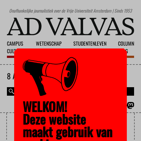
Onafhankelijke journalistiek over de Vrije Universiteit Amsterdam | Sinds 1953
CAMPUS
WETENSCHAP
STUDENTENLEVEN
COLUMN
CULTUUR
ONDERWIJS
MAATSCHAPPIJ
BLOG
8 AUGUSTUS 2026
WELKOM!
MAGAZINE
ENGLISH
Deze website
ETHIEK
maakt gebruik van