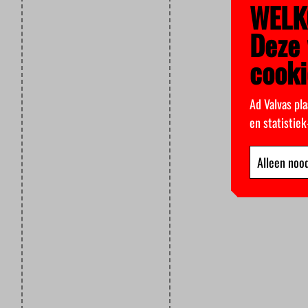
WELK
Deze 
cooki
Ad Valvas pla
en statistie
Alleen nood