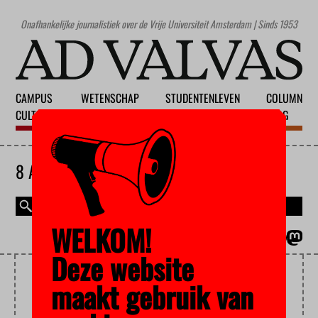
Onafhankelijke journalistiek over de Vrije Universiteit Amsterdam | Sinds 1953
CAMPUS
WETENSCHAP
STUDENTENLEVEN
COLUMN
CULTUUR
ONDERWIJS
MAATSCHAPPIJ
BLOG
8 AUGUSTUS 2026
WELKOM!
MAGAZINE
ENGLISH
Deze website
DIJKGRAAF
maakt gebruik van