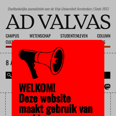
Onafhankelijke journalistiek over de Vrije Universiteit Amsterdam | Sinds 1953
CAMPUS
WETENSCHAP
STUDENTENLEVEN
COLUMN
CULTUUR
ONDERWIJS
MAATSCHAPPIJ
BLOG
8 AUGUSTUS 2026
WELKOM!
MAGAZINE
ENGLISH
Deze website
DEELTIJD
maakt gebruik van