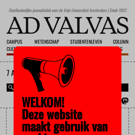
Onafhankelijke journalistiek over de Vrije Universiteit Amsterdam | Sinds 1953
CAMPUS
WETENSCHAP
STUDENTENLEVEN
COLUMN
CULTUUR
ONDERWIJS
MAATSCHAPPIJ
BLOG
7 AUGUSTUS 2026
WELKOM!
MAGAZINE
ENGLISH
Deze website
CHIROPRACTOR
maakt gebruik van