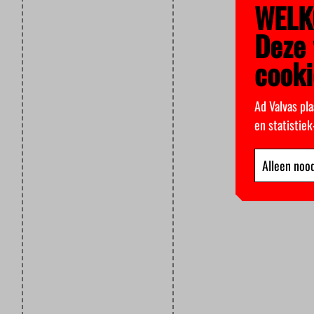
WELK
Deze 
cooki
Ad Valvas pla
en statistie
Alleen nood