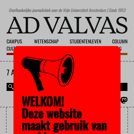
Onafhankelijke journalistiek over de Vrije Universiteit Amsterdam | Sinds 1953
CAMPUS
WETENSCHAP
STUDENTENLEVEN
COLUMN
CULTUUR
ONDERWIJS
MAATSCHAPPIJ
BLOG
7 AUGUSTUS 2026
WELKOM!
MAGAZINE
ENGLISH
Deze website
ARBEIDSOVEREENKOMST
maakt gebruik van