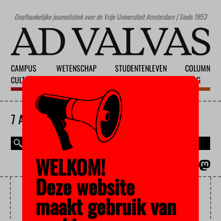
Onafhankelijke journalistiek over de Vrije Universiteit Amsterdam | Sinds 1953
CAMPUS
WETENSCHAP
STUDENTENLEVEN
COLUMN
CULTUUR
ONDERWIJS
MAATSCHAPPIJ
BLOG
7 AUGUSTUS 2026
WELKOM!
MAGAZINE
ENGLISH
Deze website
ARBEIDSINSPECTIE
maakt gebruik van