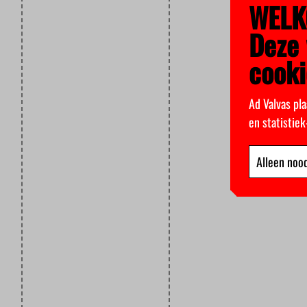
WELK
Deze 
cooki
Ad Valvas pla
en statistie
Alleen nood