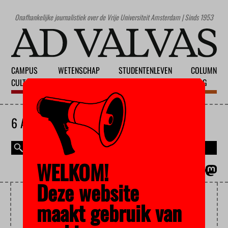
Onafhankelijke journalistiek over de Vrije Universiteit Amsterdam | Sinds 1953
CAMPUS
WETENSCHAP
STUDENTENLEVEN
COLUMN
CULTUUR
ONDERWIJS
MAATSCHAPPIJ
BLOG
6 AUGUSTUS 2026
WELKOM!
MAGAZINE
ENGLISH
Deze website
ACTIVIST
maakt gebruik van