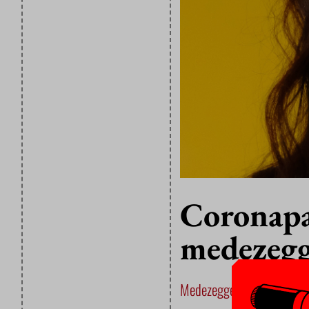
Coronapa
medezegg
Medezeggenschap
16 NOV