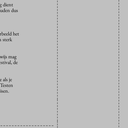
g dient
zouden dus
rbeeld het
 sterk
rwijs mag
stival, de
 als je
 Testen
isen.