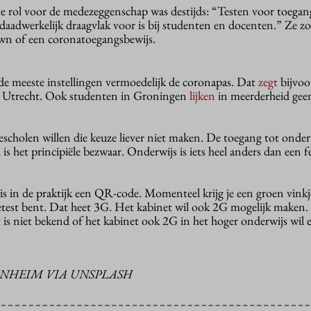
te rol voor de medezeggenschap was destijds: “Testen voor toegan
k daadwerkelijk draagvlak voor is bij studenten en docenten.” Ze 
wn of een coronatoegangsbewijs.
 de meeste instellingen vermoedelijk de coronapas. Dat
zegt
bijvoo
it Utrecht. Ook studenten in Groningen
lijken
in meerderheid geen
escholen willen die keuze liever niet maken. De toegang tot onde
is het principiële bezwaar. Onderwijs is iets heel anders dan een fe
 in de praktijk een QR-code. Momenteel krijg je een groen vinkje
etest bent. Dat heet 3G. Het kabinet wil ook 2G mogelijk maken.
 is niet bekend of het kabinet ook 2G in het hoger onderwijs wil e
ENHEIM VIA UNSPLASH