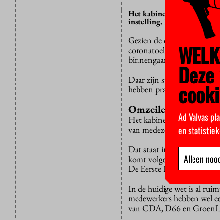
Het kabinet wil voorkomen
instelling. Het wil met gr
Gezien de oplopende coron
WELK
coronatoelatingsbewijs (CT
binnengaan.
Deze 
Daar zijn studentenorgani
cooki
hebben praktische en princ
Omzeilen
Ad Valvas pla
Het kabinet wil de tegens
en statistie
van medezeggenschapsorgan
Dat staat in een brief van
Alleen nood
komt volgende week naar d
De Eerste Kamer kan dan e
In de huidige wet is al ru
medewerkers hebben wel 
van CDA, D66 en GroenLin