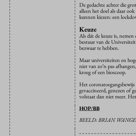
De gedachte achter die gro
alleen het doel als daar oo
kunnen kiezen: een lockdo
Keuze
Als dát de keuze is, nemen
bestuur van de Universite
bezwaar te hebben.
Maar universiteiten en hog
niet van zo’n pas afhangen, 
kroeg of een bioscoop.
Het coronatoegangsbewijs is
gevaccineerd, genezen of g
volstaat dan niet meer. Het
HOP/BB
BEELD: BRIAN WANG