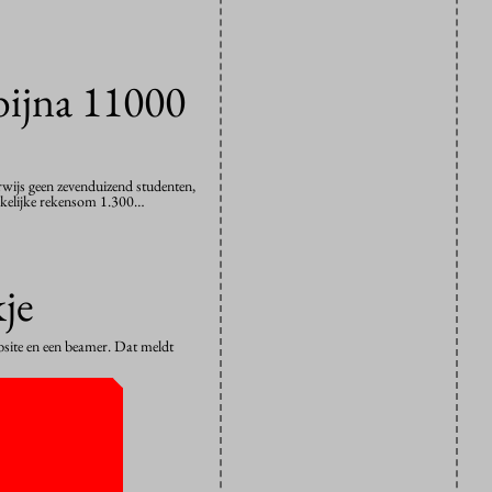
bijna 11000
erwijs geen zevenduizend studenten,
onkelijke rekensom 1.300…
je
bsite en een beamer. Dat meldt