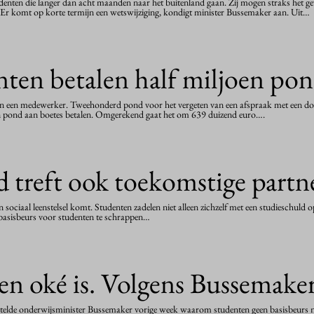
nten die langer dan acht maanden naar het buitenland gaan. Zij mogen straks het gewo
ef. Er komt op korte termijn een wetswijziging, kondigt minister Bussemaker aan. Uit…
nten betalen half miljoen po
an een medewerker. Tweehonderd pond voor het vergeten van een afspraak met een docen
en pond aan boetes betalen. Omgerekend gaat het om 639 duizend euro….
d treft ook toekomstige partn
n sociaal leenstelsel komt. Studenten zadelen niet alleen zichzelf met een studieschul
e basisbeurs voor studenten te schrappen…
n oké is. Volgens Bussemake
rtelde onderwijsminister Bussemaker vorige week waarom studenten geen basisbeurs 