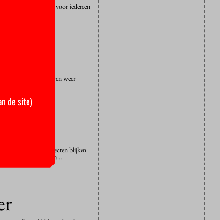
iversiteiten zijn niet voor iedereen
llen ze dat doorstuderen weer
een…
an de site)
 Goede excellentietrajecten blijken
8. Het Sirius-programma…
er