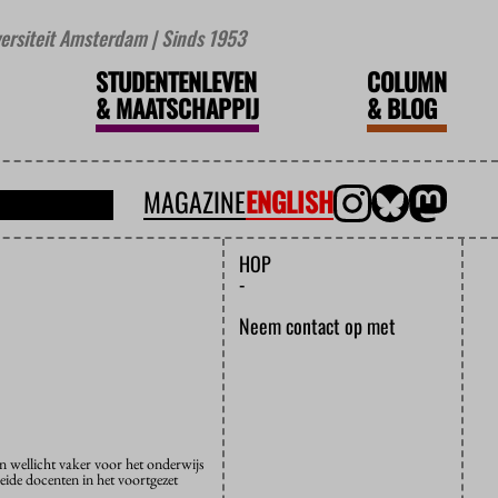
iversiteit Amsterdam | Sinds 1953
STUDENTENLEVEN
COLUMN
&
MAATSCHAPPIJ
&
BLOG
MAGAZINE
ENGLISH
HOP
-
Neem contact op met
n wellicht vaker voor het onderwijs
eide docenten in het voortgezet