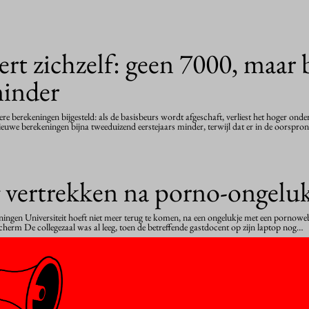
rt zichzelf: geen 7000, maar 
minder
re berekeningen bijgesteld: als de basisbeurs wordt afgeschaft, verliest het hoger ond
ieuwe berekeningen bijna tweeduizend eerstejaars minder, terwijl dat er in de oorspr
vertrekken na porno-ongeluk
ingen Universiteit hoeft niet meer terug te komen, na een ongelukje met een pornowe
cherm De collegezaal was al leeg, toen de betreffende gastdocent op zijn laptop nog…
ren studeren vaker