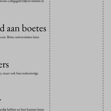
ne collegegeld blijven betalen in
nd aan boetes
t. Britse universiteiten laten
ers
d op, maar ook hun toekomstige
r
nodig hebben en best kunnen lenen