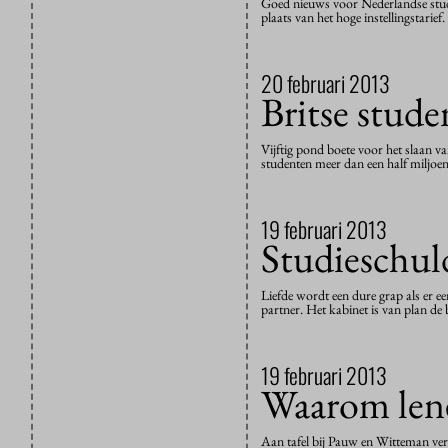
Goed nieuws voor Nederlandse stude
plaats van het hoge instellingstari
20 februari 2013
Britse stude
Vijftig pond boete voor het slaan v
studenten meer dan een half miljo
19 februari 2013
Studieschul
Liefde wordt een dure grap als er ee
partner. Het kabinet is van plan d
19 februari 2013
Waarom lene
Aan tafel bij Pauw en Witteman ve