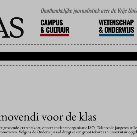
Onafhankelijke journalistiek over de Vrije Un
CAMPUS
WETENSCHAP
&
CULTUUR
&
ONDERWIJS
movendi voor de klas
groeiende lerarentekort, oppert studentenorganisatie ISO. Talentvolle jongeren zulle
 promoveren. Volgens de Onderwijsraad dreigt er een groot tekort aan universitair opgel